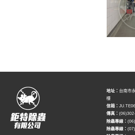
地址：
台南市永
樓
信箱：
JU.TE0
傳真：
(06)302
除蟲專線：
(06
除蟲專線：
(07