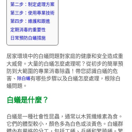
第二步：制定處理方案
第三步：使用專業技術
第四步：維護和跟進
定期消毒的重要性
日常預防白蟻措施
居家環境中的白蟻問題對家庭的健康和安全造成重
大威脅。大量的白蟻怎麼處理呢？從初步的簡單預
防到大範圍的專業消毒除蟲！帶您認識白蟻的危
除白蟻
害、
有哪些步驟以及白蟻怎麼處理，根除白
蟻問題。
白蟻是什麼？
白蟻是一種社會性昆蟲，通常以木質纖維素為食。
它們的體型較小，顏色多為白色或淡黃色。白蟻群
體內有嚴格的分工，包括工蟻、兵蟻和繁殖蟻。繁