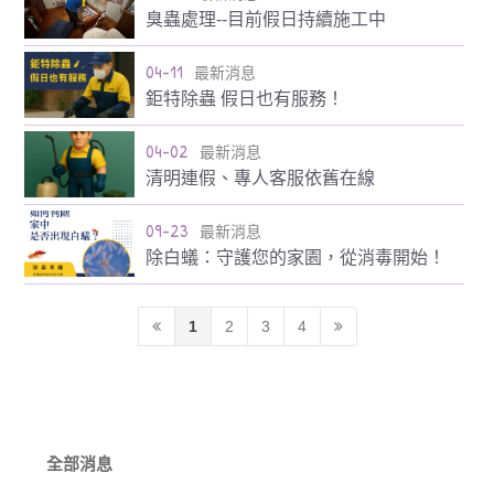
臭蟲處理--目前假日持續施工中
04-11
最新消息
鉅特除蟲 假日也有服務！
04-02
最新消息
清明連假、專人客服依舊在線
09-23
最新消息
除白蟻：守護您的家園，從消毒開始！
1
2
3
4
全部消息