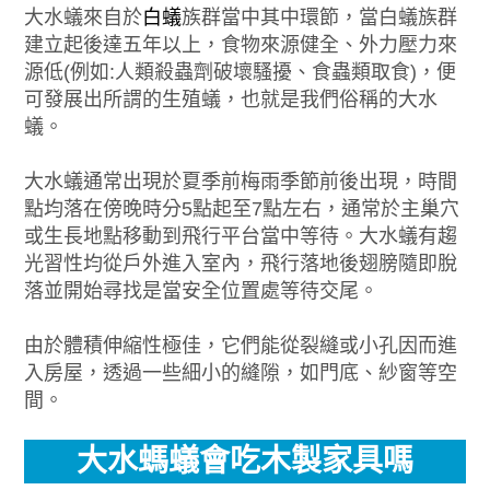
大水蟻來自於
白蟻
族群當中其中環節，當白蟻族群
建立起後達五年以上，食物來源健全、外力壓力來
源低(例如:人類殺蟲劑破壞騷擾、食蟲類取食)，便
可發展出所謂的生殖蟻，也就是我們俗稱的大水
蟻。
大水蟻通常出現於夏季前梅雨季節前後出現，時間
點均落在傍晚時分5點起至7點左右，通常於主巢穴
或生長地點移動到飛行平台當中等待。大水蟻有趨
光習性均從戶外進入室內，飛行落地後翅膀隨即脫
落並開始尋找是當安全位置處等待交尾。
由於體積伸縮性極佳，它們能從裂縫或小孔因而進
入房屋，透過一些細小的縫隙，如門底、紗窗等空
間。
大水螞蟻會吃木製家具嗎